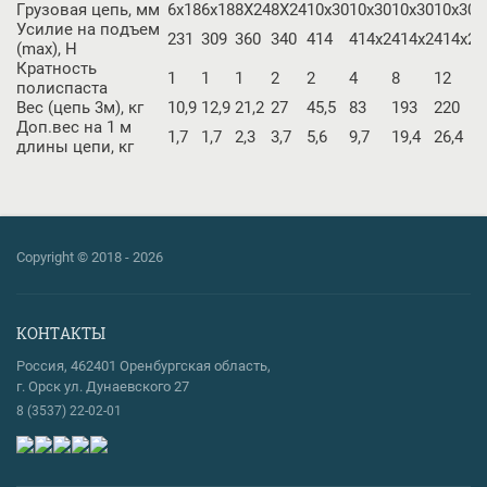
Грузовая цепь, мм
6х18
6х18
8Х24
8Х24
10х30
10х30
10х30
10х30
1
Усилие на подъем
231
309
360
340
414
414х2
414х2
414х2
4
(max), Н
Кратность
1
1
1
2
2
4
8
12
2
полиспаста
Вес (цепь 3м), кг
10,9
12,9
21,2
27
45,5
83
193
220
1
Доп.вес на 1 м
1,7
1,7
2,3
3,7
5,6
9,7
19,4
26,4
4
длины цепи, кг
Copyright © 2018 - 2026
КОНТАКТЫ
Россия, 462401 Оренбургская область,
г. Орск ул. Дунаевского 27
8 (3537) 22-02-01