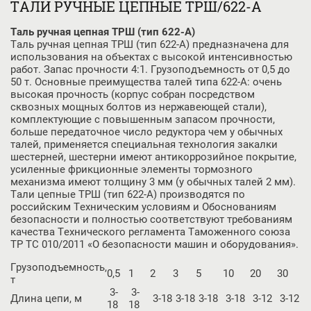
ТАЛИ РУЧНЫЕ ЦЕПНЫЕ ТРШ/622-А
Таль ручная цепная ТРШ (тип 622-А)
Таль ручная цепная ТРШ (тип 622-А) предназначена для
использования на объектах с высокой интенсивностью
работ. Запас прочности 4:1. Грузоподъемность от 0,5 до
50 т. Основные преимущества талей типа 622-А: очень
высокая прочность (корпус собран посредством
сквозных мощных болтов из нержавеющей стали),
комплектующие с повышенным запасом прочности,
больше передаточное число редуктора чем у обычных
талей, применяется специальная технология закалки
шестерней, шестерни имеют антикоррозийное покрытие,
усиленные фрикционные элементы тормозного
механизма имеют толщину 3 мм (у обычных талей 2 мм).
Тали цепные ТРШ (тип 622-А) производятся по
российским Техническим условиям и Обоснованиям
безопасности и полностью соответствуют требованиям
качества Технического регламента Таможенного союза
ТР ТС 010/2011 «О безопасности машин и оборудования».
Грузоподъемность,
0,5
1
2
3
5
10
20
30
5
т
3-
3-
Длина цепи, м
3-18
3-18
3-18
3-18
3-12
3-12
3
18
18